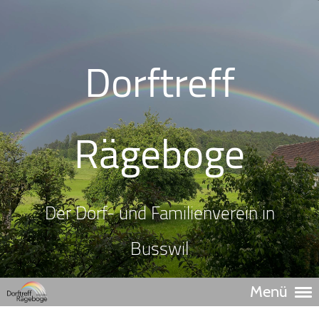
Dorftreff
Rägeboge
Der Dorf- und Familienverein in
Busswil
Menü