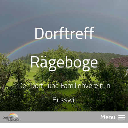
Dorftreff
Rägeboge
Der Dorf- und Familienverein in
Busswil
Menü