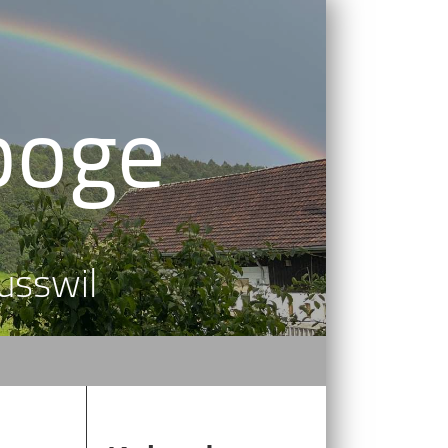
boge
usswil