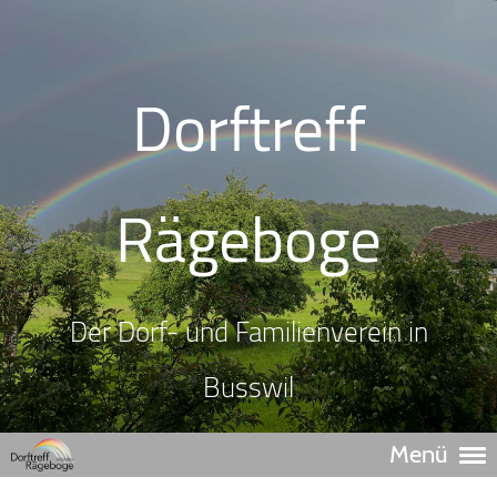
Dorftreff
Rägeboge
Der Dorf- und Familienverein in
Busswil
Menü